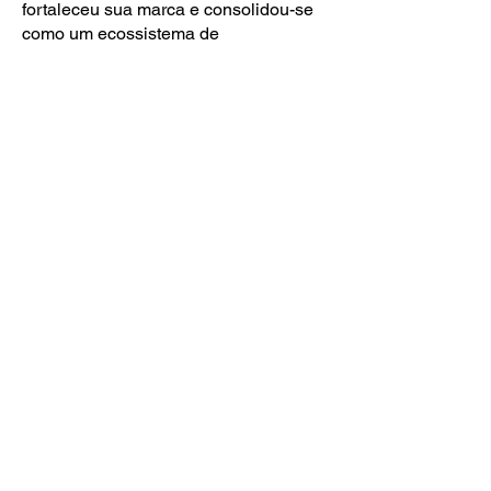
fortaleceu sua marca e consolidou-se
como um ecossistema de
oportunidades, conexões e
desenvolvimento para as mulheres do
agro.
Clique Aqui
Circuito Fazenda Rosa 2024
Fazenda Rosa 2024 – O início de uma
grande jornada
Em 2024, nasceu o Circuito Fazenda
Rosa, criado para fortalecer o
protagonismo, a capacitação e a
conexão das mulheres do agronegócio.
Com estreia na GreenFarm, em
Cuiabá, o projeto percorreu também
Nobres, Diamantino e Sinop, reunindo
produtoras, empresárias e lideranças
do setor. O primeiro ano marcou o início
de um ecossistema dedicado à